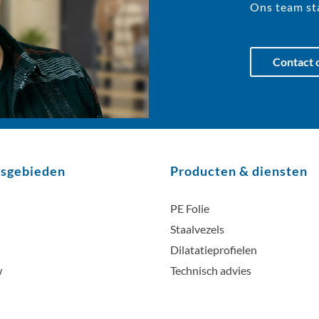
Ons team sta
Contact
gsgebieden
Producten & diensten
PE Folie
Staalvezels
Dilatatieprofielen
w
Technisch advies