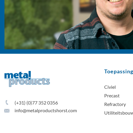
Toepassin
Civiel
Precast
(+31) (0)77 352 0356
Refractory
info@metalproductshorst.com
Utiliteitsbou